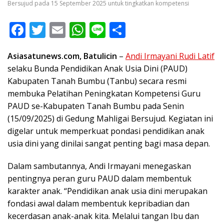
Bersujud pada 15 September 2025 untuk tingkatkan kompetensi
F
T
E
W
Li
S
ac
w
m
h
n
h
Asiasatunews.com, Batulicin
–
Andi Irmayani Rudi Latif
e
itt
ai
at
e
ar
selaku Bunda Pendidikan Anak Usia Dini (PAUD)
b
er
l
s
e
Kabupaten
Tanah Bumbu
(Tanbu) secara resmi
o
A
membuka Pelatihan Peningkatan Kompetensi Guru
o
p
PAUD se-Kabupaten Tanah Bumbu pada Senin
(15/09/2025) di Gedung
Mahligai Bersujud
. Kegiatan ini
k
p
digelar untuk memperkuat pondasi pendidikan anak
usia dini yang dinilai sangat penting bagi masa depan.
Dalam sambutannya, Andi Irmayani menegaskan
pentingnya peran guru PAUD dalam membentuk
karakter anak. “Pendidikan anak usia dini merupakan
fondasi awal dalam membentuk kepribadian dan
kecerdasan anak-anak kita. Melalui tangan Ibu dan