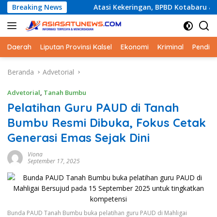
Langsung
s Sejak SD
Breaking News
Atasi Kekeringan, BPBD Kotabaru akan Distr
ke
konten
Daerah
Liputan Provinsi Kalsel
Ekonomi
Kriminal
Pendid
Beranda
Advetorial
Advetorial
,
Tanah Bumbu
Pelatihan Guru PAUD di Tanah
Bumbu Resmi Dibuka, Fokus Cetak
Generasi Emas Sejak Dini
Viona
September 17, 2025
Bunda PAUD Tanah Bumbu buka pelatihan guru PAUD di Mahligai