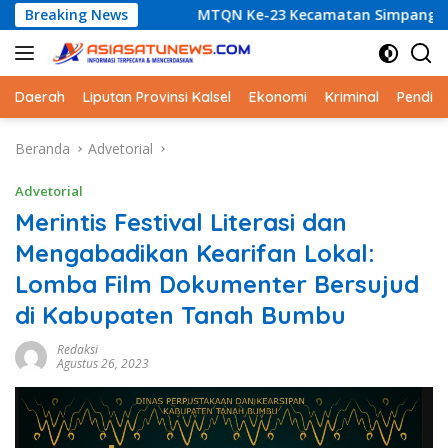
Langsung
Breaking News
MTQN Ke-23 Kecamatan Simpang Empat: Ikhtiar Memba
ke
konten
Daerah
Liputan Provinsi Kalsel
Ekonomi
Kriminal
Pendid
Beranda
Advetorial
Advetorial
Merintis Festival Literasi dan
Mengabadikan Kearifan Lokal:
Lomba Film Dokumenter Bersujud
di Kabupaten Tanah Bumbu
Redaksi
Agustus 26, 2023