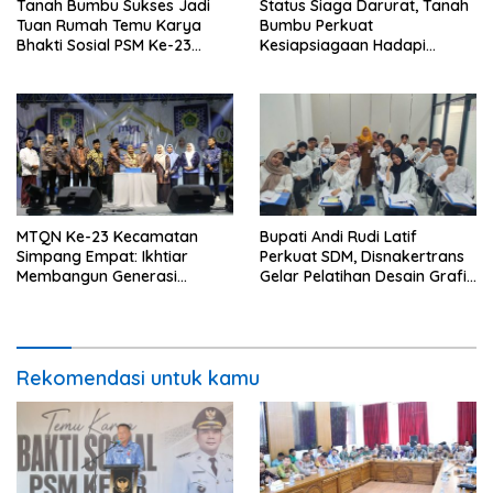
Tanah Bumbu Sukses Jadi
Status Siaga Darurat, Tanah
Tuan Rumah Temu Karya
Bumbu Perkuat
Bhakti Sosial PSM Ke-23
Kesiapsiagaan Hadapi
Kalimantan Selatan
Karhutla dan Bencana
Hidrometeorologi
MTQN Ke-23 Kecamatan
Bupati Andi Rudi Latif
Simpang Empat: Ikhtiar
Perkuat SDM, Disnakertrans
Membangun Generasi
Gelar Pelatihan Desain Grafis
Qur’ani
dan Barbershop
Rekomendasi untuk kamu