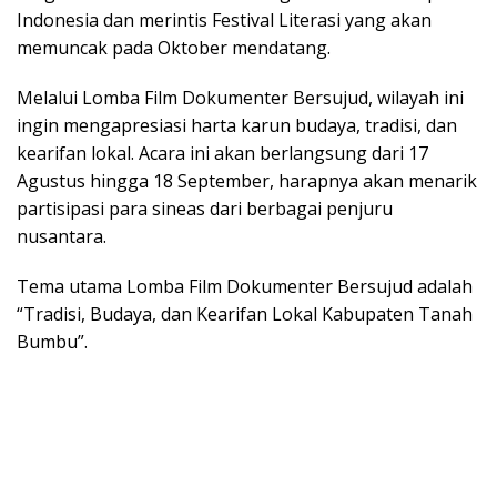
b
er
l
s
e
Indonesia dan merintis Festival Literasi yang akan
o
A
memuncak pada Oktober mendatang.
o
p
Melalui Lomba Film Dokumenter Bersujud, wilayah ini
k
p
ingin mengapresiasi harta karun budaya, tradisi, dan
kearifan lokal. Acara ini akan berlangsung dari 17
Agustus hingga 18 September, harapnya akan menarik
partisipasi para sineas dari berbagai penjuru
nusantara.
Tema utama Lomba Film Dokumenter Bersujud adalah
“Tradisi, Budaya, dan Kearifan Lokal Kabupaten Tanah
Bumbu”.