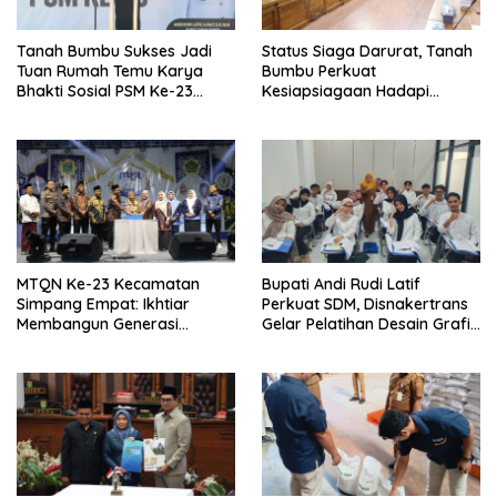
Tanah Bumbu Sukses Jadi
Status Siaga Darurat, Tanah
Tuan Rumah Temu Karya
Bumbu Perkuat
Bhakti Sosial PSM Ke-23
Kesiapsiagaan Hadapi
Kalimantan Selatan
Karhutla dan Bencana
Hidrometeorologi
MTQN Ke-23 Kecamatan
Bupati Andi Rudi Latif
Simpang Empat: Ikhtiar
Perkuat SDM, Disnakertrans
Membangun Generasi
Gelar Pelatihan Desain Grafis
Qur’ani
dan Barbershop