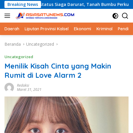
Langsung
tus Siaga Darurat, Tanah Bumbu Perkuat Kesiapsiagaan Hadap
Breaking News
ke
konten
Daerah
Liputan Provinsi Kalsel
Ekonomi
Kriminal
Pendid
Beranda
Uncategorized
Uncategorized
Menilik Kisah Cinta yang Makin
Rumit di Love Alarm 2
Redaksi
Maret 31, 2021