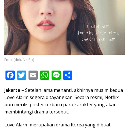
Foto: (dok. Netflix)
F
T
E
W
Li
S
ac
w
m
h
n
h
Jakarta
– Setelah lama menanti, akhirnya musim kedua
e
itt
ai
at
e
ar
Love Alarm segera ditayangkan. Secara resmi, Netflix
b
er
l
s
e
pun merilis poster terbaru para karakter yang akan
o
A
membintangi drama tersebut.
o
p
Love Alarm merupakan drama Korea yang dibuat