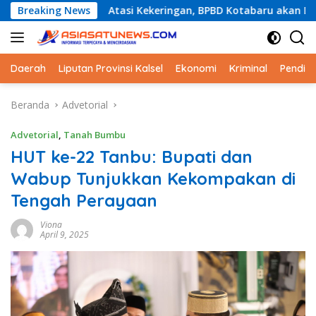
Langsung
Breaking News
Atasi Kekeringan, BPBD Kotabaru akan Distribusikan Air B
ke
konten
Daerah
Liputan Provinsi Kalsel
Ekonomi
Kriminal
Pendid
Beranda
Advetorial
Advetorial
,
Tanah Bumbu
HUT ke-22 Tanbu: Bupati dan
Wabup Tunjukkan Kekompakan di
Tengah Perayaan
Viona
April 9, 2025