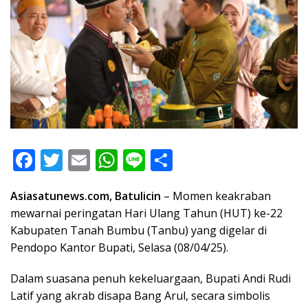
F
T
E
W
Li
S
ac
w
m
h
n
h
Asiasatunews.com, Batulicin
– Momen keakraban
e
itt
ai
at
e
ar
mewarnai peringatan Hari Ulang Tahun (HUT) ke-22
b
er
l
s
e
Kabupaten Tanah Bumbu (Tanbu) yang digelar di
o
A
Pendopo Kantor Bupati, Selasa (08/04/25).
o
p
Dalam suasana penuh kekeluargaan, Bupati Andi Rudi
k
p
Latif yang akrab disapa Bang Arul, secara simbolis