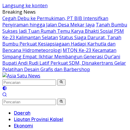
Langsung ke konten
Breaking News
Cegah Debu ke Permukiman, PT BIB Intensifkan
Penyiraman hingga Jalan Desa Mekar Jaya
Tanah Bumbu
Sukses Jadi Tuan Rumah Temu Karya Bhakti Sosial PSM
Ke-23 Kalimantan Selatan
Status Siaga Darurat, Tanah
Bumbu Perkuat Kesiapsiagaan Hadapi Karhutla dan
Bencana Hidrometeorologi
MTQN Ke-23 Kecamatan
Simpang Empat: Ikhtiar Membangun Generasi Qur’ani
Bupati Andi Rudi Latif Perkuat SDM, Disnakertrans Gelar
Pelatihan Desain Grafis dan Barbershop
Daerah
Liputan Provinsi Kalsel
Ekonomi