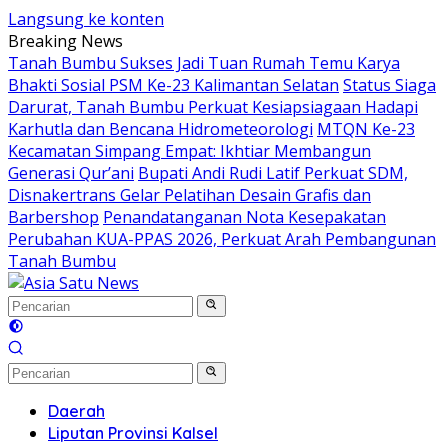
Langsung ke konten
Breaking News
Tanah Bumbu Sukses Jadi Tuan Rumah Temu Karya
Bhakti Sosial PSM Ke-23 Kalimantan Selatan
Status Siaga
Darurat, Tanah Bumbu Perkuat Kesiapsiagaan Hadapi
Karhutla dan Bencana Hidrometeorologi
MTQN Ke-23
Kecamatan Simpang Empat: Ikhtiar Membangun
Generasi Qur’ani
Bupati Andi Rudi Latif Perkuat SDM,
Disnakertrans Gelar Pelatihan Desain Grafis dan
Barbershop
Penandatanganan Nota Kesepakatan
Perubahan KUA-PPAS 2026, Perkuat Arah Pembangunan
Tanah Bumbu
Daerah
Liputan Provinsi Kalsel