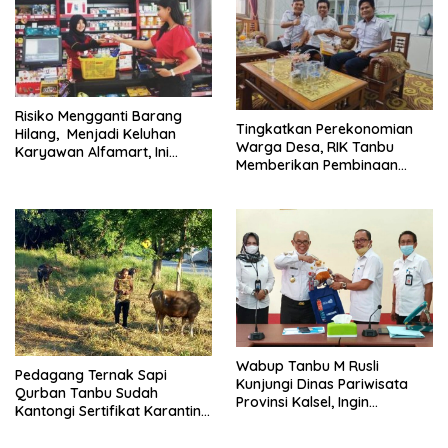
Risiko Mengganti Barang
Tingkatkan Perekonomian
Hilang, Menjadi Keluhan
Warga Desa, RIK Tanbu
Karyawan Alfamart, Ini
Memberikan Pembinaan
Penjelasannya
Petani Jamur Tiram
Wabup Tanbu M Rusli
Pedagang Ternak Sapi
Kunjungi Dinas Pariwisata
Qurban Tanbu Sudah
Provinsi Kalsel, Ingin
Kantongi Sertifikat Karantina
Tingkatkan Obyek Wisata
Sehat