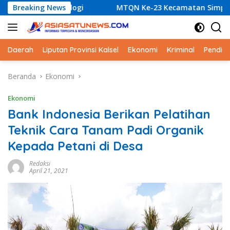
Langsung
rologi
Breaking News
MTQN Ke-23 Kecamatan Simpang Empat: Ikhtiar
ke
konten
Daerah
Liputan Provinsi Kalsel
Ekonomi
Kriminal
Pendid
Beranda
Ekonomi
Ekonomi
Bank Indonesia Berikan Pelatihan
Teknik Cara Tanam Padi Organik
Kepada Petani di Desa
Redaksi
April 21, 2021