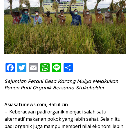
F
T
E
W
Li
S
ac
w
m
h
n
h
Sejumlah Petani Desa Karang Mulya Melakukan
e
itt
ai
at
e
ar
Panen Padi Organik Bersama Stakeholder
b
er
l
s
e
o
A
Asiasatunews.com, Batulicin
o
p
– Keberadaan padi organik menjadi salah satu
alternatif makanan pokok yang lebih sehat. Selain itu,
k
p
padi organik juga mampu memberi nilai ekonomi lebih