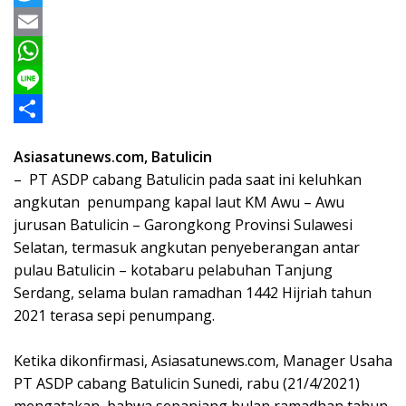
a
T
c
w
E
e
i
m
W
b
t
a
h
L
o
t
i
a
i
S
Asiasatunews.com, Batulicin
o
e
l
t
n
h
– PT ASDP cabang Batulicin pada saat ini keluhkan
k
r
s
e
a
angkutan penumpang kapal laut KM Awu – Awu
A
r
jurusan Batulicin – Garongkong Provinsi Sulawesi
Selatan, termasuk angkutan penyeberangan antar
p
e
pulau Batulicin – kotabaru pelabuhan Tanjung
p
Serdang, selama bulan ramadhan 1442 Hijriah tahun
2021 terasa sepi penumpang.
Ketika dikonfirmasi, Asiasatunews.com, Manager Usaha
PT ASDP cabang Batulicin Sunedi, rabu (21/4/2021)