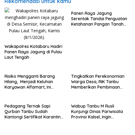
Rekomendasi untuk kamu
Panen Raya Jagung
Serentak Tandai Penguatan
Ketahanan Pangan Tanah
Laut
Wakapolres Kotabaru Hadiri
Panen Raya Jagung di Pulau
Laut Tengah
Risiko Mengganti Barang
Tingkatkan Perekonomian
Hilang, Menjadi Keluhan
Warga Desa, RIK Tanbu
Karyawan Alfamart, Ini
Memberikan Pembinaan
Penjelasannya
Petani Jamur Tiram
Pedagang Ternak Sapi
Wabup Tanbu M Rusli
Qurban Tanbu Sudah
Kunjungi Dinas Pariwisata
Kantongi Sertifikat Karantina
Provinsi Kalsel, Ingin
Sehat
Tingkatkan Obyek Wisata