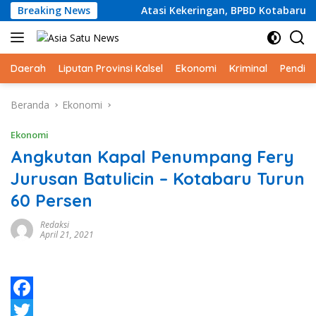
Langsung
Lintas Sejak SD
Breaking News
Atasi Kekeringan, BPBD Kotabaru akan 
ke
konten
Daerah
Liputan Provinsi Kalsel
Ekonomi
Kriminal
Pendid
Beranda
Ekonomi
Ekonomi
Angkutan Kapal Penumpang Fery
Jurusan Batulicin – Kotabaru Turun
60 Persen
Redaksi
April 21, 2021
F