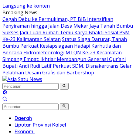
Langsung ke konten
Breaking News
Cegah Debu ke Permukiman, PT BIB Intensifkan
Penyiraman hingga Jalan Desa Mekar Jaya
Tanah Bumbu
Sukses Jadi Tuan Rumah Temu Karya Bhakti Sosial PSM
Ke-23 Kalimantan Selatan
Status Siaga Darurat, Tanah
Bumbu Perkuat Kesiapsiagaan Hadapi Karhutla dan
Bencana Hidrometeorologi
MTQN Ke-23 Kecamatan
Simpang Empat: Ikhtiar Membangun Generasi Qur’ani
Bupati Andi Rudi Latif Perkuat SDM, Disnakertrans Gelar
Pelatihan Desain Grafis dan Barbershop
Daerah
Liputan Provinsi Kalsel
Ekonomi