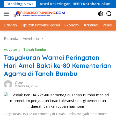
Langsung
Breaking News
Atasi Kekeringan, BPBD Kotabaru akan Distribusikan Air
ke
konten
Daerah
Liputan Provinsi Kalsel
Ekonomi
Kriminal
Pendid
Beranda
Advetorial
Advetorial
,
Tanah Bumbu
Tasyakuran Warnai Peringatan
Hari Amal Bakti ke-80 Kementerian
Agama di Tanah Bumbu
Viona
Januari 14, 2026
Tasyakuran HAB ke-80 Kemenag di Tanah Bumbu menjadi momentum