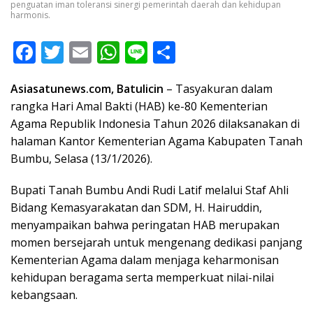
penguatan iman toleransi sinergi pemerintah daerah dan kehidupan
harmonis.
F
T
E
W
Li
S
ac
w
m
h
n
h
Asiasatunews.com, Batulicin
– Tasyakuran dalam
e
itt
ai
at
e
ar
rangka Hari Amal Bakti (HAB) ke-80 Kementerian
b
er
l
s
e
Agama Republik Indonesia Tahun 2026 dilaksanakan di
o
A
halaman Kantor Kementerian Agama Kabupaten Tanah
o
p
Bumbu, Selasa (13/1/2026).
k
p
Bupati Tanah Bumbu Andi Rudi Latif melalui Staf Ahli
Bidang Kemasyarakatan dan SDM, H. Hairuddin,
menyampaikan bahwa peringatan HAB merupakan
momen bersejarah untuk mengenang dedikasi panjang
Kementerian Agama dalam menjaga keharmonisan
kehidupan beragama serta memperkuat nilai-nilai
kebangsaan.