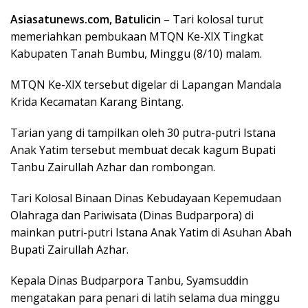
ac
w
m
h
n
h
Asiasatunews.com, Batulicin
– Tari kolosal turut
e
itt
ai
at
e
ar
memeriahkan pembukaan MTQN Ke-XIX Tingkat
b
er
l
s
e
Kabupaten Tanah Bumbu, Minggu (8/10) malam.
o
A
MTQN Ke-XIX tersebut digelar di Lapangan Mandala
o
p
Krida Kecamatan Karang Bintang.
k
p
Tarian yang di tampilkan oleh 30 putra-putri Istana
Anak Yatim tersebut membuat decak kagum Bupati
Tanbu Zairullah Azhar dan rombongan.
Tari Kolosal Binaan Dinas Kebudayaan Kepemudaan
Olahraga dan Pariwisata (Dinas Budparpora) di
mainkan putri-putri Istana Anak Yatim di Asuhan Abah
Bupati Zairullah Azhar.
Kepala Dinas Budparpora Tanbu, Syamsuddin
mengatakan para penari di latih selama dua minggu