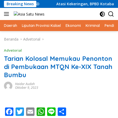
Langsung
u Lintas Sejak SD
Breaking News
Atasi Kekeringan, BPBD Kotabaru aka
ke
konten
Daerah
Liputan Provinsi Kalsel
Ekonomi
Kriminal
Pendid
Beranda
Advetorial
Advetorial
Tarian Kolosal Memukau Penonton
di Pembukaan MTQN Ke-XIX Tanah
Bumbu
Haidar Audah
Oktober 9, 2023
F
T
E
W
Li
S