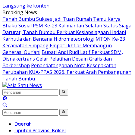
Langsung ke konten
Breaking News
Tanah Bumbu Sukses Jadi Tuan Rumah Temu Karya
Bhakti Sosial PSM Ke-23 Kalimantan Selatan
Status Siaga
Darurat, Tanah Bumbu Perkuat Kesiapsiagaan Hadapi
Karhutla dan Bencana Hidrometeorologi
MTQN Ke-23
Kecamatan Simpang Empat: Ikhtiar Membangun
Generasi Qur’ani
Bupati Andi Rudi Latif Perkuat SDM,
Disnakertrans Gelar Pelatihan Desain Grafis dan
Barbershop
Penandatanganan Nota Kesepakatan
Perubahan KUA-PPAS 2026, Perkuat Arah Pembangunan
Tanah Bumbu
Daerah
Liputan Provinsi Kalsel