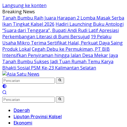
Langsung ke konten
Breaking News
Tanah Bumbu Raih Juara Harapan 2 Lomba Masak Serba
Ikan Tingkat Kalsel 2026
Hadiri Launching Buku Antologi
“Suara dari Tenggara”, Bupati Andi Rudi Latif Apresiasi
Perkembangan Literasi di Bumi Bersujud
19 Pelaku
Usaha Mikro Terima Sertifikat Halal, Perkuat Daya Saing
Produk Lokal
Cegah Debu ke Permukiman, PT BIB
Intensifkan Penyiraman hingga Jalan Desa Mekar Jaya
Tanah Bumbu Sukses Jadi Tuan Rumah Temu Karya
Bhakti Sosial PSM Ke-23 Kalimantan Selatan
Daerah
Liputan Provinsi Kalsel
Ekonomi