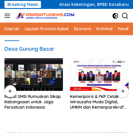
Langsung
ejak SD
Breaking News
Atasi Kekeringan, BPBD Kotabaru akan Distribu
ke
konten
Daerah
Liputan Provinsi Kalsel
Ekonomi
Kriminal
Pendid
Desa Gunung Besar
Kemenpora & FKP Cetak
Dukung Media Siber
Wirausaha Muda Digital,
Profesional, SMSI Pusat Gelar
UMKM dan Kemenparekraf
Audiensi dengan
Tekankan Akses &
Kabaintelkam Polri
Kolaborasi