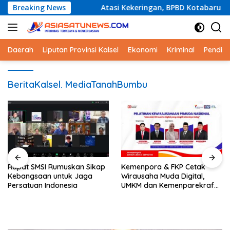
Langsung
ejak SD
Breaking News
Atasi Kekeringan, BPBD Kotabaru akan Distribu
ke
konten
Daerah
Liputan Provinsi Kalsel
Ekonomi
Kriminal
Pendid
BeritaKalsel. MediaTanahBumbu
Kemenpora & FKP Cetak
Dukung Media Siber
Wirausaha Muda Digital,
Profesional, SMSI Pusat Gelar
UMKM dan Kemenparekraf
Audiensi dengan
Tekankan Akses &
Kabaintelkam Polri
Kolaborasi