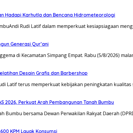
an Hadapi Karhutla dan Bencana Hidrometeorologi
umbuAndi Rudi Latif dalam memperkuat kesiapsiagaan men
gun Generasi Qur’ani
enggema di Kecamatan Simpang Empat. Rabu (5/8/2026) mala
Pelatihan Desain Grafis dan Barbershop
udi Latif terus memperkuat kebijakan peningkatan kualita
S 2026, Perkuat Arah Pembangunan Tanah Bumbu
anah Bumbu bersama Dewan Perwakilan Rakyat Daerah (DP
2.600 KPM Layak Konsumsi