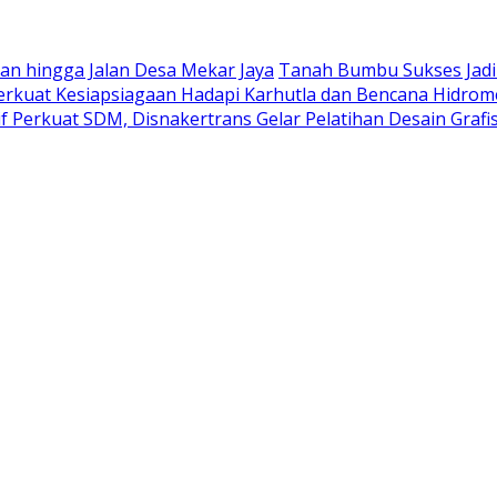
an hingga Jalan Desa Mekar Jaya
Tanah Bumbu Sukses Jadi
erkuat Kesiapsiagaan Hadapi Karhutla dan Bencana Hidrom
tif Perkuat SDM, Disnakertrans Gelar Pelatihan Desain Graf