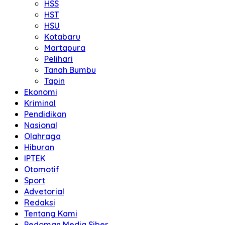
HSS
HST
HSU
Kotabaru
Martapura
Pelihari
Tanah Bumbu
Tapin
Ekonomi
Kriminal
Pendidikan
Nasional
Olahraga
Hiburan
IPTEK
Otomotif
Sport
Advetorial
Redaksi
Tentang Kami
Pedoman Media Siber