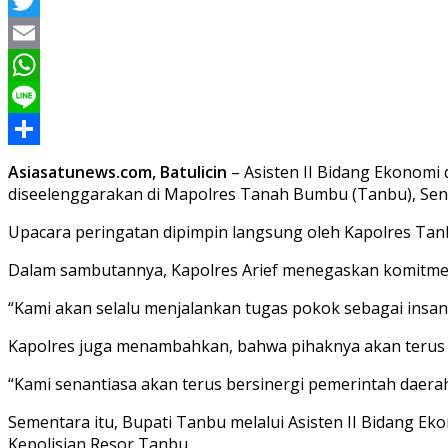
Facebook
Twitter
Email
WhatsApp
Line
Share
Asiasatunews.com, Batulicin
– Asisten II Bidang Ekonom
diseelenggarakan di Mapolres
Tanah Bumbu (Tanbu)
, Sen
Upacara peringatan dipimpin langsung oleh Kapolres Tanbu, 
Dalam sambutannya, Kapolres Arief menegaskan komitmen
“Kami akan selalu menjalankan tugas pokok sebagai insan
Kapolres juga menambahkan, bahwa pihaknya akan terus
“Kami senantiasa akan terus bersinergi pemerintah daer
Sementara itu, Bupati Tanbu melalui Asisten II Bidang 
Kepolisian Resor Tanbu.