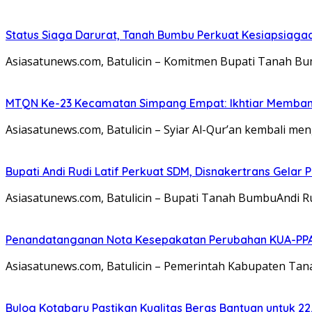
Status Siaga Darurat, Tanah Bumbu Perkuat Kesiapsiaga
Asiasatunews.com, Batulicin – Komitmen Bupati Tanah B
MTQN Ke-23 Kecamatan Simpang Empat: Ikhtiar Memban
Asiasatunews.com, Batulicin – Syiar Al-Qur’an kembali m
Bupati Andi Rudi Latif Perkuat SDM, Disnakertrans Gelar 
Asiasatunews.com, Batulicin – Bupati Tanah BumbuAndi R
Penandatanganan Nota Kesepakatan Perubahan KUA-PPA
Asiasatunews.com, Batulicin – Pemerintah Kabupaten T
Bulog Kotabaru Pastikan Kualitas Beras Bantuan untuk 2