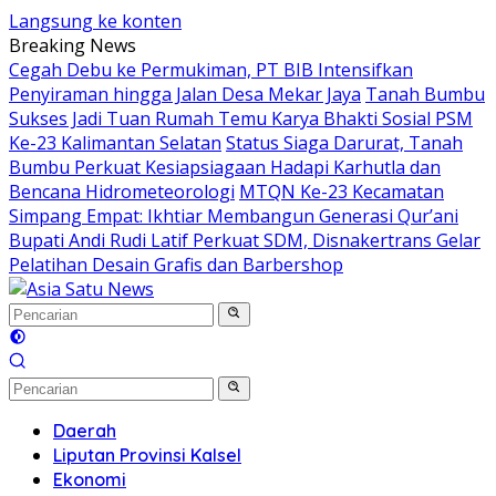
Langsung ke konten
Breaking News
Cegah Debu ke Permukiman, PT BIB Intensifkan
Penyiraman hingga Jalan Desa Mekar Jaya
Tanah Bumbu
Sukses Jadi Tuan Rumah Temu Karya Bhakti Sosial PSM
Ke-23 Kalimantan Selatan
Status Siaga Darurat, Tanah
Bumbu Perkuat Kesiapsiagaan Hadapi Karhutla dan
Bencana Hidrometeorologi
MTQN Ke-23 Kecamatan
Simpang Empat: Ikhtiar Membangun Generasi Qur’ani
Bupati Andi Rudi Latif Perkuat SDM, Disnakertrans Gelar
Pelatihan Desain Grafis dan Barbershop
Daerah
Liputan Provinsi Kalsel
Ekonomi