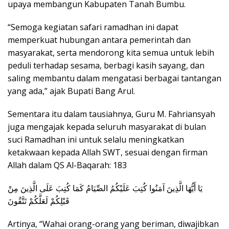
upaya membangun Kabupaten Tanah Bumbu.
“Semoga kegiatan safari ramadhan ini dapat
memperkuat hubungan antara pemerintah dan
masyarakat, serta mendorong kita semua untuk lebih
peduli terhadap sesama, berbagi kasih sayang, dan
saling membantu dalam mengatasi berbagai tantangan
yang ada,” ajak Bupati Bang Arul.
Sementara itu dalam tausiahnya, Guru M. Fahriansyah
juga mengajak kepada seluruh masyarakat di bulan
suci Ramadhan ini untuk selalu meningkatkan
ketakwaan kepada Allah SWT, sesuai dengan firman
Allah dalam QS Al-Baqarah: 183
يَا أَيُّهَا الَّذِينَ آمَنُوا كُتِبَ عَلَيْكُمُ الصِّيَامُ كَمَا كُتِبَ عَلَى الَّذِينَ مِنْ
قَبْلِكُمْ لَعَلَّكُمْ تَتَّقُونَ
Artinya, “Wahai orang-orang yang beriman, diwajibkan