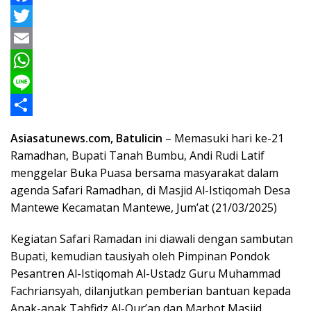
F
a
T
c
w
E
e
i
m
W
b
t
a
h
L
o
t
i
a
i
S
Asiasatunews.com, Batulicin
– Memasuki hari ke-21
o
e
l
t
n
h
Ramadhan, Bupati Tanah Bumbu, Andi Rudi Latif
k
r
s
e
a
menggelar Buka Puasa bersama masyarakat dalam
agenda Safari Ramadhan, di Masjid Al-Istiqomah Desa
A
r
Mantewe Kecamatan Mantewe, Jum’at (21/03/2025)
p
e
p
Kegiatan Safari Ramadan ini diawali dengan sambutan
Bupati, kemudian tausiyah oleh Pimpinan Pondok
Pesantren Al-Istiqomah Al-Ustadz Guru Muhammad
Fachriansyah, dilanjutkan pemberian bantuan kepada
Anak-anak Tahfidz Al-Qur’an dan Marbot Masjid.