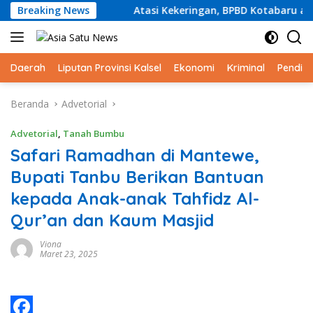
Langsung
intas Sejak SD
Breaking News
Atasi Kekeringan, BPBD Kotabaru akan D
ke
konten
Daerah
Liputan Provinsi Kalsel
Ekonomi
Kriminal
Pendid
Beranda
Advetorial
Advetorial
,
Tanah Bumbu
Safari Ramadhan di Mantewe,
Bupati Tanbu Berikan Bantuan
kepada Anak-anak Tahfidz Al-
Qur’an dan Kaum Masjid
Viona
Maret 23, 2025