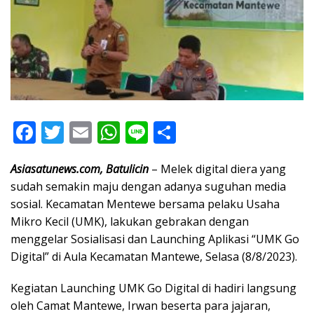
F
T
E
W
Li
S
ac
w
m
h
n
h
Asiasatunews.com, Batulicin
– Melek digital diera yang
e
itt
ai
at
e
ar
sudah semakin maju dengan adanya suguhan media
b
er
l
s
e
sosial. Kecamatan Mentewe bersama pelaku Usaha
o
A
Mikro Kecil (UMK), lakukan gebrakan dengan
o
p
menggelar Sosialisasi dan Launching Aplikasi “UMK Go
Digital” di Aula Kecamatan Mantewe, Selasa (8/8/2023).
k
p
Kegiatan Launching UMK Go Digital di hadiri langsung
oleh Camat Mantewe, Irwan beserta para jajaran,