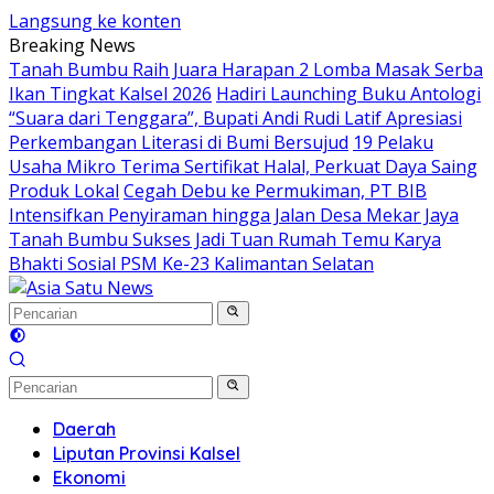
Langsung ke konten
Breaking News
Tanah Bumbu Raih Juara Harapan 2 Lomba Masak Serba
Ikan Tingkat Kalsel 2026
Hadiri Launching Buku Antologi
“Suara dari Tenggara”, Bupati Andi Rudi Latif Apresiasi
Perkembangan Literasi di Bumi Bersujud
19 Pelaku
Usaha Mikro Terima Sertifikat Halal, Perkuat Daya Saing
Produk Lokal
Cegah Debu ke Permukiman, PT BIB
Intensifkan Penyiraman hingga Jalan Desa Mekar Jaya
Tanah Bumbu Sukses Jadi Tuan Rumah Temu Karya
Bhakti Sosial PSM Ke-23 Kalimantan Selatan
Daerah
Liputan Provinsi Kalsel
Ekonomi