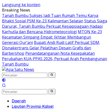
Langsung ke konten
Breaking News
Tanah Bumbu Sukses Jadi Tuan Rumah Temu Karya
Bhakti Sosial PSM Ke-23 Kalimantan Selatan
Status Siaga
Darurat, Tanah Bumbu Perkuat Kesiapsiagaan Hadapi
Karhutla dan Bencana Hidrometeorologi
MTQN Ke-23
Kecamatan Simpang Empat: Ikhtiar Membangun
Generasi Qur’ani
Bupati Andi Rudi Latif Perkuat SDM,
Disnakertrans Gelar Pelatihan Desain Grafis dan
Barbershop
Penandatanganan Nota Kesepakatan
Perubahan KUA-PPAS 2026, Perkuat Arah Pembangunan
Tanah Bumbu
Daerah
Liputan Provinsi Kalsel