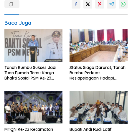
Baca Juga
Tanah Bumbu Sukses Jadi
Status Siaga Darurat, Tanah
Tuan Rumah Temu Karya
Bumbu Perkuat
Bhakti Sosial PSM Ke-23
Kesiapsiagaan Hadapi
Kalimantan Selatan
Karhutla dan Bencana
Hidrometeorologi
MTQN Ke-23 Kecamatan
Bupati Andi Rudi Latif