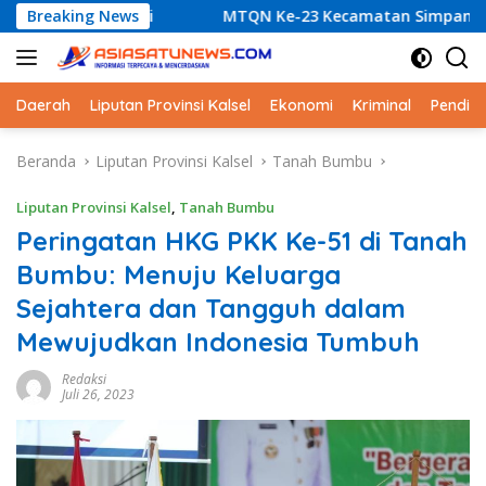
Langsung
logi
Breaking News
MTQN Ke-23 Kecamatan Simpang Empat: Ikhtiar 
ke
konten
Daerah
Liputan Provinsi Kalsel
Ekonomi
Kriminal
Pendid
Beranda
Liputan Provinsi Kalsel
Tanah Bumbu
Liputan Provinsi Kalsel
,
Tanah Bumbu
Peringatan HKG PKK Ke-51 di Tanah
Bumbu: Menuju Keluarga
Sejahtera dan Tangguh dalam
Mewujudkan Indonesia Tumbuh
Redaksi
Juli 26, 2023