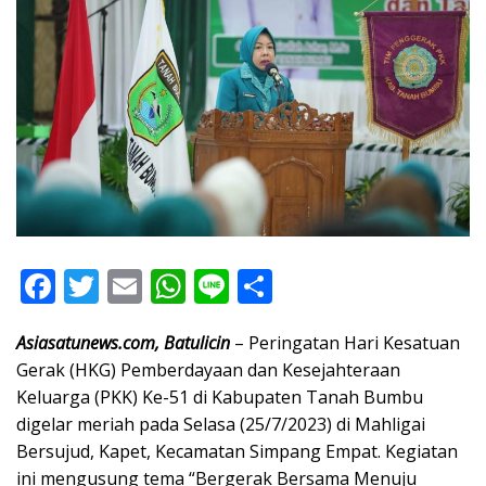
F
T
E
W
Li
S
ac
w
m
h
n
h
Asiasatunews.com, Batulicin
– Peringatan Hari Kesatuan
e
itt
ai
at
e
ar
Gerak (HKG) Pemberdayaan dan Kesejahteraan
b
er
l
s
e
Keluarga (PKK) Ke-51 di Kabupaten Tanah Bumbu
o
A
digelar meriah pada Selasa (25/7/2023) di Mahligai
o
p
Bersujud, Kapet, Kecamatan Simpang Empat. Kegiatan
ini mengusung tema “Bergerak Bersama Menuju