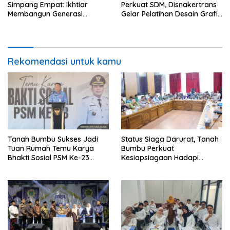
Simpang Empat: Ikhtiar
Perkuat SDM, Disnakertrans
Membangun Generasi
Gelar Pelatihan Desain Grafis
Qur’ani
dan Barbershop
Rekomendasi untuk kamu
Tanah Bumbu Sukses Jadi
Status Siaga Darurat, Tanah
Tuan Rumah Temu Karya
Bumbu Perkuat
Bhakti Sosial PSM Ke-23
Kesiapsiagaan Hadapi
Kalimantan Selatan
Karhutla dan Bencana
Hidrometeorologi