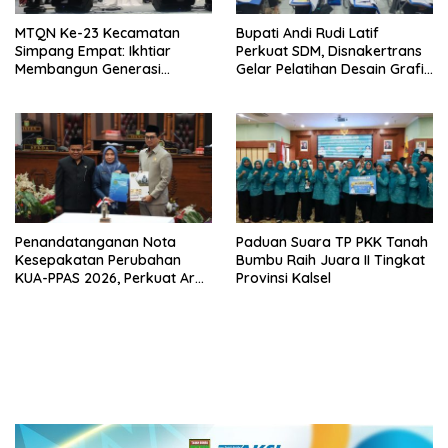
MTQN Ke-23 Kecamatan
Bupati Andi Rudi Latif
Simpang Empat: Ikhtiar
Perkuat SDM, Disnakertrans
Membangun Generasi
Gelar Pelatihan Desain Grafis
Qur’ani
dan Barbershop
Penandatanganan Nota
Paduan Suara TP PKK Tanah
Kesepakatan Perubahan
Bumbu Raih Juara II Tingkat
KUA-PPAS 2026, Perkuat Arah
Provinsi Kalsel
Pembangunan Tanah Bumbu