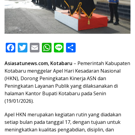
F
T
E
W
Li
S
ac
w
m
h
n
h
Asiasatunews.com, Kotabaru
– Pemerintah Kabupaten
e
itt
ai
at
e
ar
Kotabaru menggelar Apel Hari Kesadaran Nasional
b
er
l
s
e
(HKN), Dorong Peningkatan Kinerja ASN dan
o
A
Peningkatan Layanan Publik yang dilaksanakan di
o
p
halaman Kantor Bupati Kotabaru pada Senin
(19/01/2026).
k
p
Apel HKN merupakan kegiatan rutin yang diadakan
setiap bulan pada tanggal 17, dengan tujuan untuk
meningkatkan kualitas pengabdian, disiplin, dan