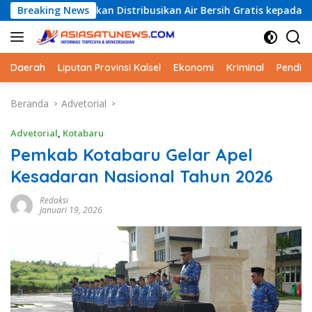
Langsung
ru akan Distribusikan Air Bersih Gratis kepada Masyarakat
Breaking News
ke
konten
Daerah
Liputan Provinsi Kalsel
Ekonomi
Kriminal
Pendid
Beranda
Advetorial
Advetorial
,
Kotabaru
Pemkab Kotabaru Gelar Apel
Kesadaran Nasional Tahun 2026
Redaksi
Januari 19, 2026