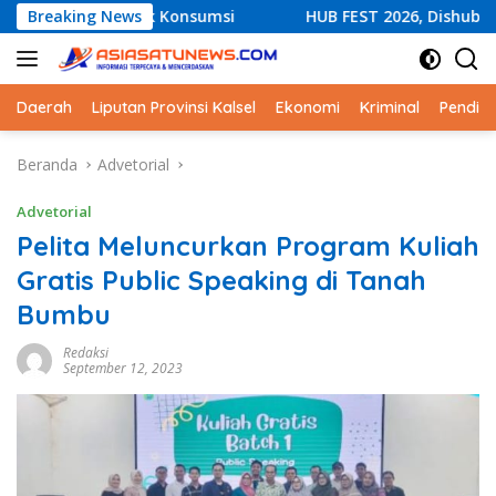
Langsung
yak Konsumsi
Breaking News
HUB FEST 2026, Dishub Kotabaru Tanamkan
ke
konten
Daerah
Liputan Provinsi Kalsel
Ekonomi
Kriminal
Pendid
Beranda
Advetorial
Advetorial
Pelita Meluncurkan Program Kuliah
Gratis Public Speaking di Tanah
Bumbu
Redaksi
September 12, 2023