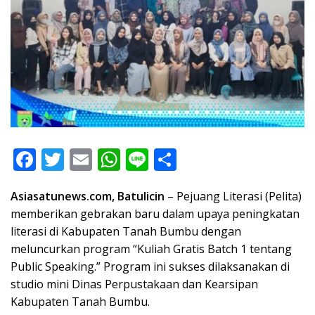
F
T
E
W
Li
S
ac
w
m
h
n
h
Asiasatunews.com, Batulicin
– Pejuang Literasi (Pelita)
e
itt
ai
at
e
ar
memberikan gebrakan baru dalam upaya peningkatan
b
er
l
s
e
literasi di Kabupaten Tanah Bumbu dengan
o
A
meluncurkan program “Kuliah Gratis Batch 1 tentang
o
p
Public Speaking.” Program ini sukses dilaksanakan di
studio mini Dinas Perpustakaan dan Kearsipan
k
p
Kabupaten Tanah Bumbu.