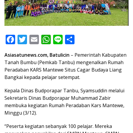
F
T
E
W
Li
S
ac
w
m
h
n
h
Asiasatunews.com, Batulicin
– Pemerintah Kabupaten
e
itt
ai
at
e
ar
Tanah Bumbu (Pemkab Tanbu) mengenalkan Rumah
b
er
l
s
e
Peradaban KARS Mantewe Situs Cagar Budaya Liang
o
A
Bangkai kepada pelajar setempat.
o
p
Kepala Dinas Budporapar Tanbu, Syamsuddin melalui
k
p
Sekretaris Dinas Budporapar Muhammad Zabir
membuka kegiatan Rumah Peradaban Kars Mantewe,
Minggu (3/12).
“Peserta kegiatan sebanyak 100 pelajar. Mereka