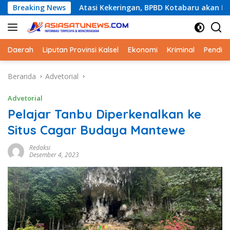
Langsung
Breaking News
Atasi Kekeringan, BPBD Kotabaru akan Distribusikan Air 
ke
konten
Daerah
Liputan Provinsi Kalsel
Ekonomi
Kriminal
Pendid
Beranda
Advetorial
Advetorial
Pelajar Tanbu Diperkenalkan ke
Situs Cagar Budaya Mantewe
Redaksi
Desember 4, 2023