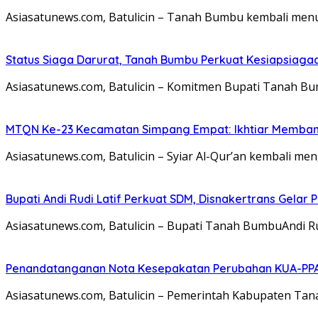
Asiasatunews.com, Batulicin – Tanah Bumbu kembali men
Status Siaga Darurat, Tanah Bumbu Perkuat Kesiapsiaga
Asiasatunews.com, Batulicin – Komitmen Bupati Tanah B
MTQN Ke-23 Kecamatan Simpang Empat: Ikhtiar Memban
Asiasatunews.com, Batulicin – Syiar Al-Qur’an kembali m
Bupati Andi Rudi Latif Perkuat SDM, Disnakertrans Gelar 
Asiasatunews.com, Batulicin – Bupati Tanah BumbuAndi R
Penandatanganan Nota Kesepakatan Perubahan KUA-PPA
Asiasatunews.com, Batulicin – Pemerintah Kabupaten T