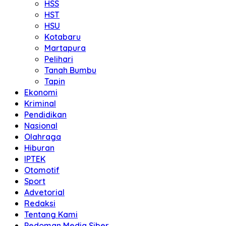
HSS
HST
HSU
Kotabaru
Martapura
Pelihari
Tanah Bumbu
Tapin
Ekonomi
Kriminal
Pendidikan
Nasional
Olahraga
Hiburan
IPTEK
Otomotif
Sport
Advetorial
Redaksi
Tentang Kami
Pedoman Media Siber