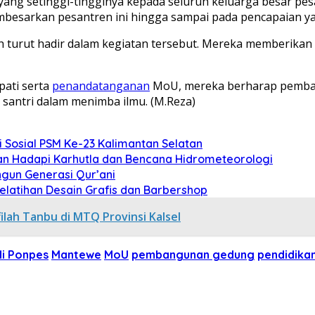
ng setinggi-tingginya kepada seluruh keluarga besar pesan
mbesarkan pesantren ini hingga sampai pada pencapaian 
 turut hadir dalam kegiatan tersebut. Mereka memberikan
pati serta
penandatanganan
MoU, mereka berharap pemban
antri dalam menimba ilmu. (M.Reza)
Sosial PSM Ke-23 Kalimantan Selatan
an Hadapi Karhutla dan Bencana Hidrometeorologi
gun Generasi Qur’ani
Pelatihan Desain Grafis dan Barbershop
ilah Tanbu di MTQ Provinsi Kalsel
di Ponpes
Mantewe
MoU
pembangunan gedung
pendidika