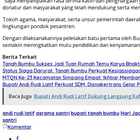
“Saya menyampaikan rasa terima kasih dan penghargaan ya
donatur dan masyarakat yang telah mendukung serta me
Tokoh agama, masyarakat, serta unsur pemerintah daerah
lingkungan pondok pesantren.
Dengan dilaksanakannya peletakan batu pertama oleh Bu
semakin meningkatkan mutu pendidikan dan kenyamanan s
Berita Terkait
Tanah Bumbu Sukses Jadi Tuan Rumah Temu Karya Bhakti 
Status Siaga Darurat, Tanah Bumbu Perkuat Kesiapsiaga
MTQN Ke-23 Kecamatan Simpang Empat: Ikhtiar Memban
Bupati Andi Rudi Latif Perkuat SDM, Disnakertrans Gelar 
Baca Juga
Bupati Andi Rudi Latif Dukung Langsung Kaf
andi rudi latif
asrama santri
bupati tanah bumbu
Hari Ja
santri
Komentar