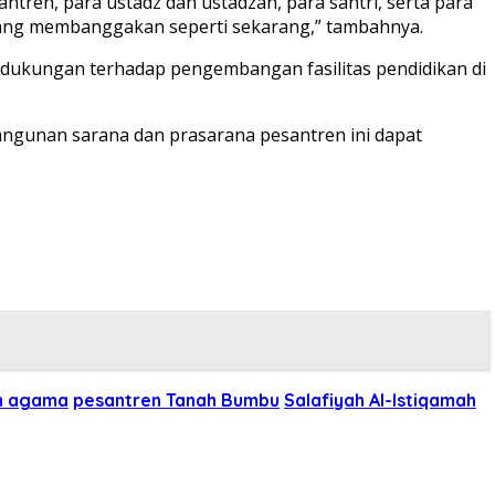
tren, para ustadz dan ustadzah, para santri, serta para
yang membanggakan seperti sekarang,” tambahnya.
 dukungan terhadap pengembangan fasilitas pendidikan di
gunan sarana dan prasarana pesantren ini dapat
n agama
pesantren Tanah Bumbu
Salafiyah Al-Istiqamah