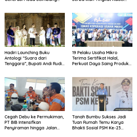
Ilmu dan Akhlak
2026
Hadiri Launching Buku
19 Pelaku Usaha Mikro
Antologi “Suara dari
Terima Sertifikat Halal,
Tenggara”, Bupati Andi Rudi
Perkuat Daya Saing Produk
Latif Apresiasi
Lokal
Perkembangan Literasi di
Bumi Bersujud
Cegah Debu ke Permukiman,
Tanah Bumbu Sukses Jadi
PT BIB Intensifkan
Tuan Rumah Temu Karya
Penyiraman hingga Jalan
Bhakti Sosial PSM Ke-23
Desa Mekar Jaya
Kalimantan Selatan