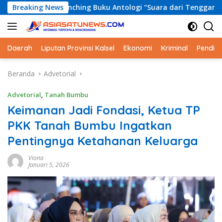
Langsung
unching Buku Antologi “Suara dari Tenggara”, Bupati Andi Rudi 
Breaking News
ke
konten
Daerah
Liputan Provinsi Kalsel
Ekonomi
Kriminal
Pendid
Beranda
Advetorial
Advetorial
,
Tanah Bumbu
Keimanan Jadi Fondasi, Ketua TP
PKK Tanah Bumbu Ingatkan
Pentingnya Ketahanan Keluarga
Viona
Januari 5, 2026