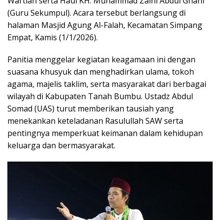
Wartiah serta Haul KH. Muhammad Zaini Abdul Ghani
k
p
(Guru Sekumpul). Acara tersebut berlangsung di
halaman Masjid Agung Al-Falah, Kecamatan Simpang
Empat, Kamis (1/1/2026).
Panitia menggelar kegiatan keagamaan ini dengan
suasana khusyuk dan menghadirkan ulama, tokoh
agama, majelis taklim, serta masyarakat dari berbagai
wilayah di Kabupaten Tanah Bumbu. Ustadz Abdul
Somad (UAS) turut memberikan tausiah yang
menekankan keteladanan Rasulullah SAW serta
pentingnya memperkuat keimanan dalam kehidupan
keluarga dan bermasyarakat.