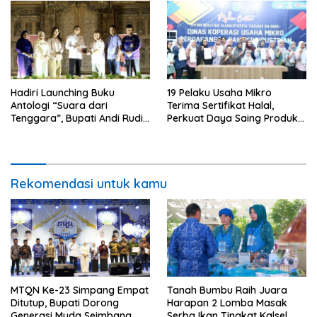
Hadiri Launching Buku
19 Pelaku Usaha Mikro
Antologi “Suara dari
Terima Sertifikat Halal,
Tenggara”, Bupati Andi Rudi
Perkuat Daya Saing Produk
Latif Apresiasi
Lokal
Perkembangan Literasi di
Bumi Bersujud
Rekomendasi untuk kamu
MTQN Ke-23 Simpang Empat
Tanah Bumbu Raih Juara
Ditutup, Bupati Dorong
Harapan 2 Lomba Masak
Generasi Muda Seimbang
Serba Ikan Tingkat Kalsel