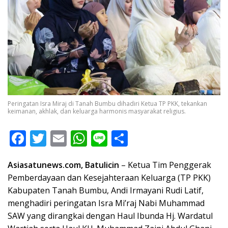
Peringatan Isra Miraj di Tanah Bumbu dihadiri Ketua TP PKK, tekankan
keimanan, akhlak, dan keluarga harmonis masyarakat religius.
F
T
E
W
Li
S
ac
w
m
h
n
h
Asiasatunews.com, Batulicin
– Ketua Tim Penggerak
e
itt
ai
at
e
ar
Pemberdayaan dan Kesejahteraan Keluarga (TP PKK)
b
er
l
s
e
Kabupaten Tanah Bumbu, Andi Irmayani Rudi Latif,
o
A
menghadiri peringatan Isra Mi’raj Nabi Muhammad
o
p
SAW yang dirangkai dengan Haul Ibunda Hj. Wardatul