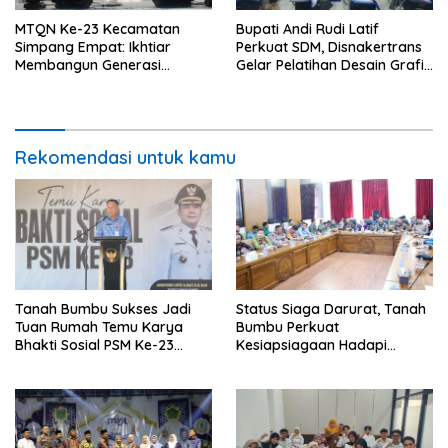
MTQN Ke-23 Kecamatan
Bupati Andi Rudi Latif
Simpang Empat: Ikhtiar
Perkuat SDM, Disnakertrans
Membangun Generasi
Gelar Pelatihan Desain Grafis
Qur’ani
dan Barbershop
Rekomendasi untuk kamu
Tanah Bumbu Sukses Jadi
Status Siaga Darurat, Tanah
Tuan Rumah Temu Karya
Bumbu Perkuat
Bhakti Sosial PSM Ke-23
Kesiapsiagaan Hadapi
Kalimantan Selatan
Karhutla dan Bencana
Hidrometeorologi