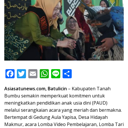
F
T
E
W
Li
S
ac
w
m
h
n
h
Asiasatunews.com, Batulicin
– Kabupaten Tanah
e
itt
ai
at
e
ar
Bumbu semakin memperkuat komitmen untuk
b
er
l
s
e
meningkatkan pendidikan anak usia dini (PAUD)
o
A
melalui serangkaian acara yang meriah dan bermakna.
o
p
Bertempat di Gedung Aula Yapisa, Desa Hidayah
Makmur, acara Lomba Video Pembelajaran, Lomba Tari