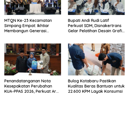
MTQN Ke-23 Kecamatan
Bupati Andi Rudi Latif
Simpang Empat: Ikhtiar
Perkuat SDM, Disnakertrans
Membangun Generasi
Gelar Pelatihan Desain Grafis
Qur’ani
dan Barbershop
Penandatanganan Nota
Bulog Kotabaru Pastikan
Kesepakatan Perubahan
Kualitas Beras Bantuan untuk
KUA-PPAS 2026, Perkuat Arah
22.600 KPM Layak Konsumsi
Pembangunan Tanah Bumbu