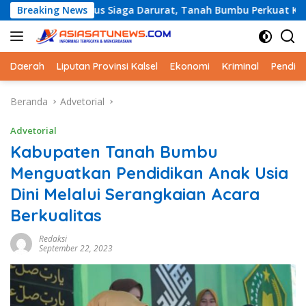
Langsung
us Siaga Darurat, Tanah Bumbu Perkuat Kesiapsiagaan Hadapi
Breaking News
ke
konten
Daerah
Liputan Provinsi Kalsel
Ekonomi
Kriminal
Pendid
Beranda
Advetorial
Advetorial
Kabupaten Tanah Bumbu
Menguatkan Pendidikan Anak Usia
Dini Melalui Serangkaian Acara
Berkualitas
Redaksi
September 22, 2023