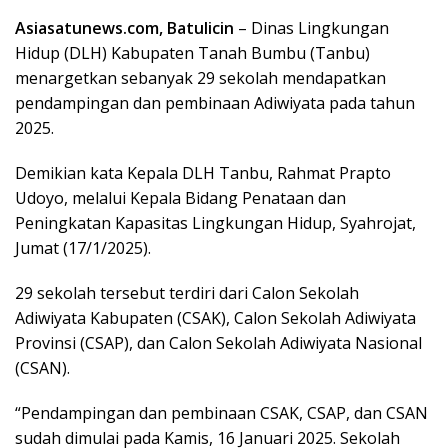
ac
w
m
h
n
h
Asiasatunews.com, Batulicin
– Dinas Lingkungan
e
itt
ai
at
e
ar
Hidup
(DLH) Kabupaten Tanah Bumbu (Tanbu)
b
er
l
s
e
menargetkan sebanyak 29 sekolah mendapatkan
o
A
pendampingan dan pembinaan Adiwiyata pada tahun
o
p
2025.
k
p
Demikian kata Kepala DLH Tanbu, Rahmat Prapto
Udoyo, melalui Kepala Bidang Penataan dan
Peningkatan Kapasitas Lingkungan Hidup, Syahrojat,
Jumat (17/1/2025).
29 sekolah tersebut terdiri dari Calon Sekolah
Adiwiyata Kabupaten (CSAK), Calon Sekolah Adiwiyata
Provinsi (CSAP), dan Calon Sekolah Adiwiyata Nasional
(CSAN).
“Pendampingan dan pembinaan CSAK, CSAP, dan CSAN
sudah dimulai pada Kamis, 16 Januari 2025. Sekolah