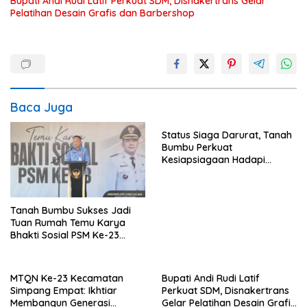
Bupati Andi Rudi Latif Perkuat SDM, Disnakertrans Gelar
Pelatihan Desain Grafis dan Barbershop
Baca Juga
Status Siaga Darurat, Tanah
Bumbu Perkuat
Kesiapsiagaan Hadapi
Karhutla dan Bencana
Hidrometeorologi
Tanah Bumbu Sukses Jadi
Tuan Rumah Temu Karya
Bhakti Sosial PSM Ke-23
Kalimantan Selatan
MTQN Ke-23 Kecamatan
Bupati Andi Rudi Latif
Simpang Empat: Ikhtiar
Perkuat SDM, Disnakertrans
Membangun Generasi
Gelar Pelatihan Desain Grafis