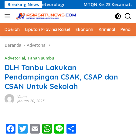
Langsung
cana Hidrometeorologi
Breaking News
MTQN Ke-23 Kecamatan Simpang
ke
konten
Daerah
Liputan Provinsi Kalsel
Ekonomi
Kriminal
Pendid
Beranda
Advetorial
Advetorial
,
Tanah Bumbu
DLH Tanbu Lakukan
Pendampingan CSAK, CSAP dan
CSAN Untuk Sekolah
Viona
Januari 20, 2025
F
T
E
W
Li
S