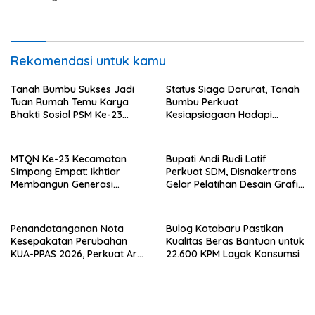
Qur’ani
dan Barbershop
Rekomendasi untuk kamu
Tanah Bumbu Sukses Jadi
Status Siaga Darurat, Tanah
Tuan Rumah Temu Karya
Bumbu Perkuat
Bhakti Sosial PSM Ke-23
Kesiapsiagaan Hadapi
Kalimantan Selatan
Karhutla dan Bencana
Hidrometeorologi
MTQN Ke-23 Kecamatan
Bupati Andi Rudi Latif
Simpang Empat: Ikhtiar
Perkuat SDM, Disnakertrans
Membangun Generasi
Gelar Pelatihan Desain Grafis
Qur’ani
dan Barbershop
Penandatanganan Nota
Bulog Kotabaru Pastikan
Kesepakatan Perubahan
Kualitas Beras Bantuan untuk
KUA-PPAS 2026, Perkuat Arah
22.600 KPM Layak Konsumsi
Pembangunan Tanah Bumbu