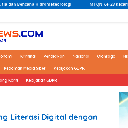
orologi
MTQN Ke-23 Kecamatan Simpang Empat: Ikhti
konomi
Kriminal
Pendidikan
Nasional
Olahraga
Hi
Pedoman Media Siber
Kebijakan GDPR
tang Kami
Kebijakan GDPR
g Literasi Digital dengan