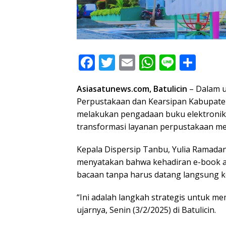
F
T
E
W
Li
S
ac
w
m
h
n
h
Asiasatunews.com, Batulicin
– Dalam u
e
itt
ai
at
e
ar
Perpustakaan dan Kearsipan Kabupate
b
er
l
s
e
melakukan pengadaan buku elektronik 
o
A
transformasi layanan perpustakaan men
o
p
Kepala Dispersip Tanbu, Yulia Ramadan
k
p
menyatakan bahwa kehadiran e-book
bacaan tanpa harus datang langsung k
“Ini adalah langkah strategis untuk 
ujarnya, Senin (3/2/2025) di Batulicin.