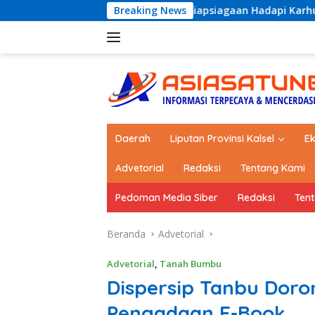
Langsung
Perkuat Kesiapsiagaan Hadapi Karhutla dan Bencana Hidromete
Breaking News
ke
konten
Daerah
Liputan Provinsi Kalsel
E
Advetorial
Redaksi
Tentang Kami
Pedoman Media Siber
Redaksi
Ten
Beranda
Advetorial
Advetorial
,
Tanah Bumbu
Dispersip Tanbu Doron
Pengadaan E-Book