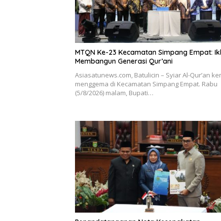
MTQN Ke-23 Kecamatan Simpang Empat: Ikh
Membangun Generasi Qur’ani
Asiasatunews.com, Batulicin – Syiar Al-Qur’an ke
menggema di Kecamatan Simpang Empat. Rabu
(5/8/2026) malam, Bupati…