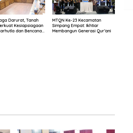
iaga Darurat, Tanah
MTQN Ke-23 Kecamatan
erkuat Kesiapsiagaan
Simpang Empat: Ikhtiar
arhutla dan Bencana
Membangun Generasi Qur’ani
eorologi