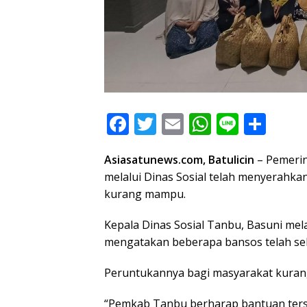
F
T
E
W
Li
S
ac
w
m
h
n
h
Asiasatunews.com, Batulicin
– Pemeri
e
itt
ai
at
e
ar
melalui Dinas Sosial telah menyerahka
b
er
l
s
e
kurang mampu.
o
A
Kepala Dinas Sosial Tanbu, Basuni mela
o
p
mengatakan beberapa bansos telah sele
k
p
Peruntukannya bagi masyarakat kuran
“Pemkab Tanbu berharap bantuan ter