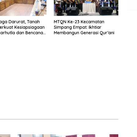
iaga Darurat, Tanah
MTQN Ke-23 Kecamatan
erkuat Kesiapsiagaan
Simpang Empat: Ikhtiar
arhutla dan Bencana
Membangun Generasi Qur’ani
eorologi