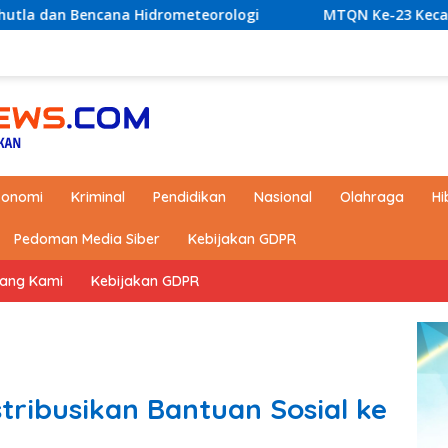
meteorologi
MTQN Ke-23 Kecamatan Simpang Empat: Ik
konomi
Kriminal
Pendidikan
Nasional
Olahraga
Hi
Pedoman Media Siber
Kebijakan GDPR
tang Kami
Kebijakan GDPR
stribusikan Bantuan Sosial ke