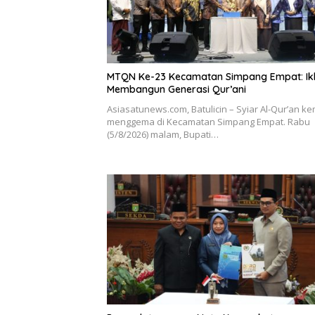
MTQN Ke-23 Kecamatan Simpang Empat: Ikh
Membangun Generasi Qur’ani
Asiasatunews.com, Batulicin – Syiar Al-Qur’an ke
menggema di Kecamatan Simpang Empat. Rabu
(5/8/2026) malam, Bupati…