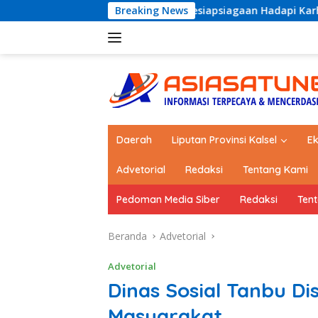
Langsung
bu Perkuat Kesiapsiagaan Hadapi Karhutla dan Bencana Hidro
Breaking News
ke
konten
Daerah
Liputan Provinsi Kalsel
E
Advetorial
Redaksi
Tentang Kami
Pedoman Media Siber
Redaksi
Ten
Beranda
Advetorial
Advetorial
Dinas Sosial Tanbu Di
Masyarakat