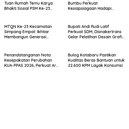
Tuan Rumah Temu Karya
Bumbu Perkuat
Bhakti Sosial PSM Ke-23
Kesiapsiagaan Hadapi
Kalimantan Selatan
Karhutla dan Bencana
Hidrometeorologi
MTQN Ke-23 Kecamatan
Bupati Andi Rudi Latif
Simpang Empat: Ikhtiar
Perkuat SDM, Disnakertrans
Membangun Generasi
Gelar Pelatihan Desain Grafis
Qur’ani
dan Barbershop
Penandatanganan Nota
Bulog Kotabaru Pastikan
Kesepakatan Perubahan
Kualitas Beras Bantuan untuk
KUA-PPAS 2026, Perkuat Arah
22.600 KPM Layak Konsumsi
Pembangunan Tanah Bumbu