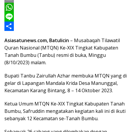
c
w
E
e
i
m
W
b
t
a
h
L
o
t
i
a
i
S
Asiasatunews.com, Batulicin
– Musabaqah Tilawatil
o
e
l
t
n
h
Quran Nasional (MTQN) Ke-XIX Tingkat Kabupaten
k
r
s
e
a
Tanah Bumbu (Tanbu) resmi di buka, Minggu
(8/10/2023) malam.
A
r
p
e
Bupati Tanbu Zairullah Azhar membuka MTQN yang di
p
gelar di Lapangan Mandala Krida Desa Manunggal,
Kecamatan Karang Bintang, 8 – 14 Oktober 2023.
Ketua Umum MTQN Ke-XIX Tingkat Kabupaten Tanah
Bumbu, Safruddin mengatakan kegiatan kali ini di ikuti
sebanyak 12 Kecamatan se-Tanah Bumbu.
Sebanyak 26 cabang yang dilombakan dengan