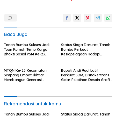
Baca Juga
Tanah Bumbu Sukses Jadi
Status Siaga Darurat, Tanah
Tuan Rumah Temu Karya
Bumbu Perkuat
Bhakti Sosial PSM Ke-23
Kesiapsiagaan Hadapi
Kalimantan Selatan
Karhutla dan Bencana
Hidrometeorologi
MTQN Ke-23 Kecamatan
Bupati Andi Rudi Latif
Simpang Empat: Ikhtiar
Perkuat SDM, Disnakertrans
Membangun Generasi
Gelar Pelatihan Desain Grafis
Qur’ani
dan Barbershop
Rekomendasi untuk kamu
Tanah Bumbu Sukses Jadi
Status Siaga Darurat, Tanah