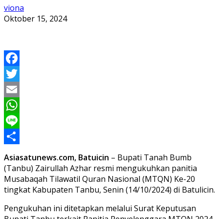
viona
Oktober 15, 2024
Facebook
Twitter
Email
WhatsApp
Line
Share
Asiasatunews.com, Batuicin
– Bupati Tanah Bumb
(Tanbu) Zairullah Azhar resmi mengukuhkan panitia
Musabaqah Tilawatil Quran Nasional (MTQN) Ke-20
tingkat Kabupaten Tanbu, Senin (14/10/2024) di Batulicin.
Pengukuhan ini ditetapkan melalui Surat Keputusan
Bupati Tanbu terkait Panitia Penyelenggara MTQN 2024