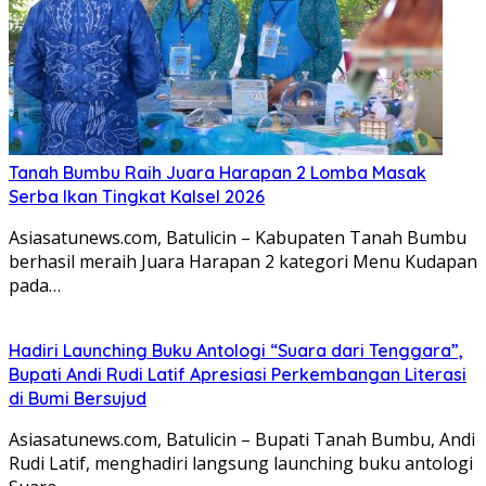
Tanah Bumbu Raih Juara Harapan 2 Lomba Masak
Serba Ikan Tingkat Kalsel 2026
Asiasatunews.com, Batulicin – Kabupaten Tanah Bumbu
berhasil meraih Juara Harapan 2 kategori Menu Kudapan
pada…
Hadiri Launching Buku Antologi “Suara dari Tenggara”,
Bupati Andi Rudi Latif Apresiasi Perkembangan Literasi
di Bumi Bersujud
Asiasatunews.com, Batulicin – Bupati Tanah Bumbu, Andi
Rudi Latif, menghadiri langsung launching buku antologi