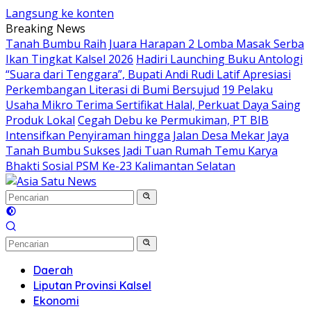
Langsung ke konten
Breaking News
Tanah Bumbu Raih Juara Harapan 2 Lomba Masak Serba
Ikan Tingkat Kalsel 2026
Hadiri Launching Buku Antologi
“Suara dari Tenggara”, Bupati Andi Rudi Latif Apresiasi
Perkembangan Literasi di Bumi Bersujud
19 Pelaku
Usaha Mikro Terima Sertifikat Halal, Perkuat Daya Saing
Produk Lokal
Cegah Debu ke Permukiman, PT BIB
Intensifkan Penyiraman hingga Jalan Desa Mekar Jaya
Tanah Bumbu Sukses Jadi Tuan Rumah Temu Karya
Bhakti Sosial PSM Ke-23 Kalimantan Selatan
Daerah
Liputan Provinsi Kalsel
Ekonomi