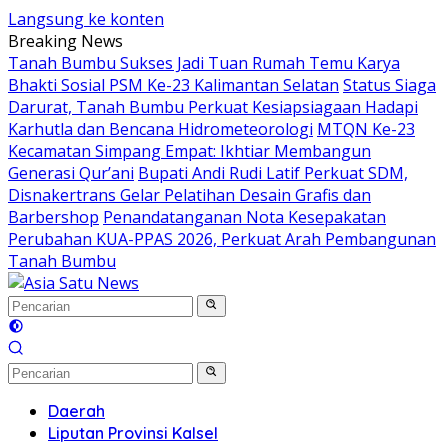
Langsung ke konten
Breaking News
Tanah Bumbu Sukses Jadi Tuan Rumah Temu Karya
Bhakti Sosial PSM Ke-23 Kalimantan Selatan
Status Siaga
Darurat, Tanah Bumbu Perkuat Kesiapsiagaan Hadapi
Karhutla dan Bencana Hidrometeorologi
MTQN Ke-23
Kecamatan Simpang Empat: Ikhtiar Membangun
Generasi Qur’ani
Bupati Andi Rudi Latif Perkuat SDM,
Disnakertrans Gelar Pelatihan Desain Grafis dan
Barbershop
Penandatanganan Nota Kesepakatan
Perubahan KUA-PPAS 2026, Perkuat Arah Pembangunan
Tanah Bumbu
Daerah
Liputan Provinsi Kalsel