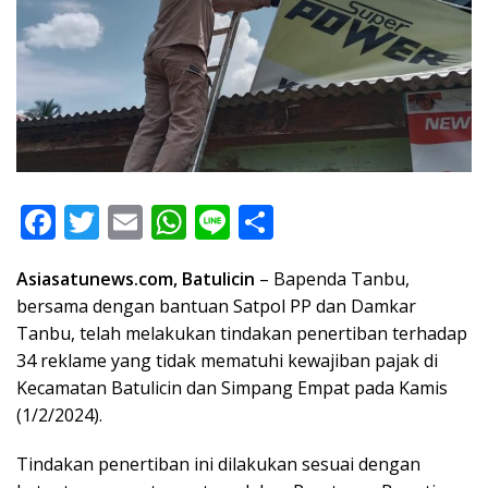
F
T
E
W
Li
S
ac
w
m
h
n
h
Asiasatunews.com, Batulicin
– Bapenda Tanbu,
e
itt
ai
at
e
ar
bersama dengan bantuan Satpol PP dan Damkar
b
er
l
s
e
Tanbu, telah melakukan tindakan penertiban terhadap
o
A
34 reklame yang tidak mematuhi kewajiban pajak di
o
p
Kecamatan Batulicin dan Simpang Empat pada Kamis
(1/2/2024).
k
p
Tindakan penertiban ini dilakukan sesuai dengan