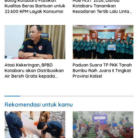
Bulog Kotabaru Pastikan
HUB FEST 2026, Dishub
Kualitas Beras Bantuan untuk
Kotabaru Tanamkan
22.600 KPM Layak Konsumsi
Kesadaran Tertib Lalu Lintas
Sejak SD
Atasi Kekeringan, BPBD
Paduan Suara TP PKK Tanah
Kotabaru akan Distribusikan
Bumbu Raih Juara II Tingkat
Air Bersih Gratis kepada
Provinsi Kalsel
Masyarakat
Rekomendasi untuk kamu