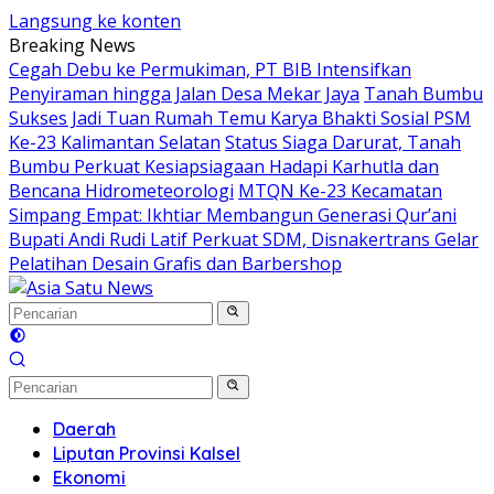
Langsung ke konten
Breaking News
Cegah Debu ke Permukiman, PT BIB Intensifkan
Penyiraman hingga Jalan Desa Mekar Jaya
Tanah Bumbu
Sukses Jadi Tuan Rumah Temu Karya Bhakti Sosial PSM
Ke-23 Kalimantan Selatan
Status Siaga Darurat, Tanah
Bumbu Perkuat Kesiapsiagaan Hadapi Karhutla dan
Bencana Hidrometeorologi
MTQN Ke-23 Kecamatan
Simpang Empat: Ikhtiar Membangun Generasi Qur’ani
Bupati Andi Rudi Latif Perkuat SDM, Disnakertrans Gelar
Pelatihan Desain Grafis dan Barbershop
Daerah
Liputan Provinsi Kalsel
Ekonomi