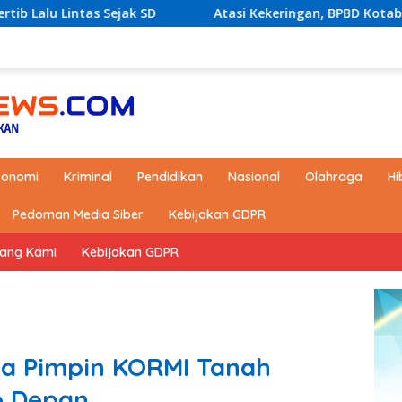
D
Atasi Kekeringan, BPBD Kotabaru akan Distribusikan 
konomi
Kriminal
Pendidikan
Nasional
Olahraga
Hi
Pedoman Media Siber
Kebijakan GDPR
tang Kami
Kebijakan GDPR
ya Pimpin KORMI Tanah
e Depan