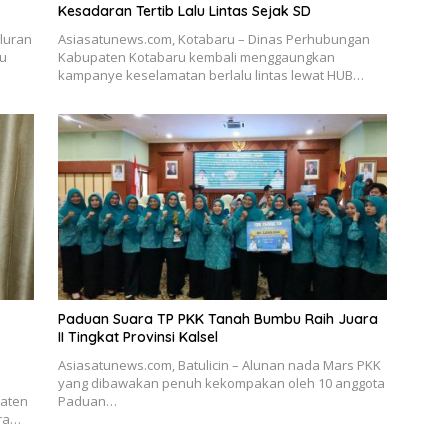
Kesadaran Tertib Lalu Lintas Sejak SD
luran
Asiasatunews.com, Kotabaru – Dinas Perhubungan
ru
Kabupaten Kotabaru kembali menggaungkan
kampanye keselamatan berlalu lintas lewat HUB…
Paduan Suara TP PKK Tanah Bumbu Raih Juara
II Tingkat Provinsi Kalsel
Asiasatunews.com, Batulicin – Alunan nada Mars PKK
yang dibawakan penuh kekompakan oleh 10 anggota
aten
Paduan…
ara…