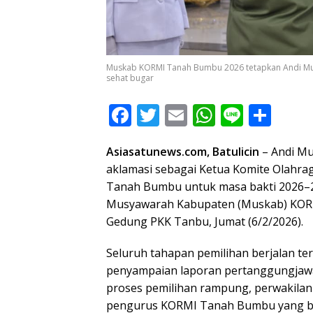
Muskab KORMI Tanah Bumbu 2026 tetapkan Andi Mus
sehat bugar
F
T
E
W
Li
S
ac
w
m
h
n
h
Asiasatunews.com, Batulicin
– Andi Mus
e
itt
ai
at
e
ar
aklamasi sebagai Ketua Komite Olahra
b
er
l
s
e
Tanah Bumbu untuk masa bakti 2026–2
o
A
Musyawarah Kabupaten (Muskab) KORM
o
p
Gedung PKK Tanbu, Jumat (6/2/2026).
k
p
Seluruh tahapan pemilihan berjalan ter
penyampaian laporan pertanggungjawa
proses pemilihan rampung, perwakilan
pengurus KORMI Tanah Bumbu yang b