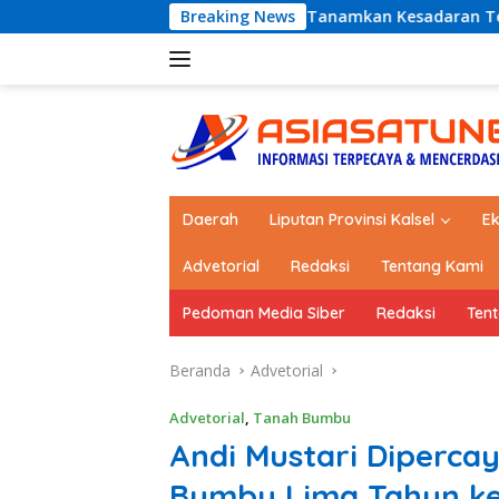
Langsung
ishub Kotabaru Tanamkan Kesadaran Tertib Lalu Lintas Sejak S
Breaking News
ke
konten
Daerah
Liputan Provinsi Kalsel
E
Advetorial
Redaksi
Tentang Kami
Pedoman Media Siber
Redaksi
Ten
Beranda
Advetorial
Advetorial
,
Tanah Bumbu
Andi Mustari Diperca
Bumbu Lima Tahun k