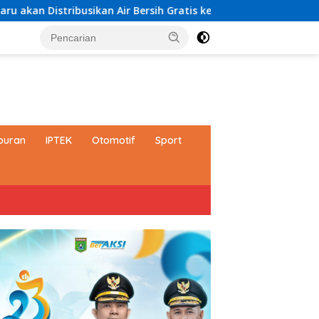
Air Bersih Gratis kepada Masyarakat
Paduan Suara TP P
buran
IPTEK
Otomotif
Sport