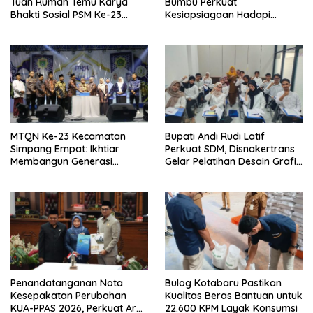
Tuan Rumah Temu Karya
Bumbu Perkuat
Bhakti Sosial PSM Ke-23
Kesiapsiagaan Hadapi
Kalimantan Selatan
Karhutla dan Bencana
Hidrometeorologi
MTQN Ke-23 Kecamatan
Bupati Andi Rudi Latif
Simpang Empat: Ikhtiar
Perkuat SDM, Disnakertrans
Membangun Generasi
Gelar Pelatihan Desain Grafis
Qur’ani
dan Barbershop
Penandatanganan Nota
Bulog Kotabaru Pastikan
Kesepakatan Perubahan
Kualitas Beras Bantuan untuk
KUA-PPAS 2026, Perkuat Arah
22.600 KPM Layak Konsumsi