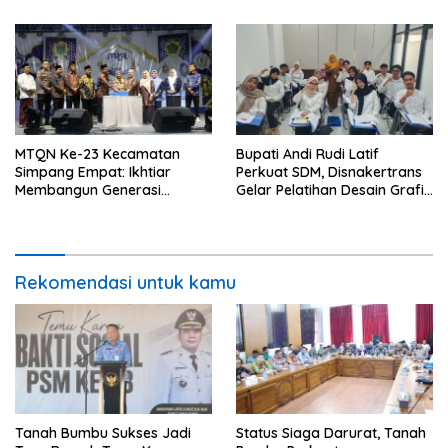
Hidrometeorologi
MTQN Ke-23 Kecamatan
Bupati Andi Rudi Latif
Simpang Empat: Ikhtiar
Perkuat SDM, Disnakertrans
Membangun Generasi
Gelar Pelatihan Desain Grafis
Qur’ani
dan Barbershop
Rekomendasi untuk kamu
Tanah Bumbu Sukses Jadi
Status Siaga Darurat, Tanah