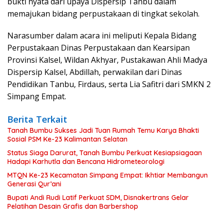
bukti nyata dari upaya Dispersip Tanbu dalam
memajukan bidang perpustakaan di tingkat sekolah.
Narasumber dalam acara ini meliputi Kepala Bidang
Perpustakaan Dinas Perpustakaan dan Kearsipan
Provinsi Kalsel, Wildan Akhyar, Pustakawan Ahli Madya
Dispersip Kalsel, Abdillah, perwakilan dari Dinas
Pendidikan Tanbu, Firdaus, serta Lia Safitri dari SMKN 2
Simpang Empat.
Berita Terkait
Tanah Bumbu Sukses Jadi Tuan Rumah Temu Karya Bhakti
Sosial PSM Ke-23 Kalimantan Selatan
Status Siaga Darurat, Tanah Bumbu Perkuat Kesiapsiagaan
Hadapi Karhutla dan Bencana Hidrometeorologi
MTQN Ke-23 Kecamatan Simpang Empat: Ikhtiar Membangun
Generasi Qur’ani
Bupati Andi Rudi Latif Perkuat SDM, Disnakertrans Gelar
Pelatihan Desain Grafis dan Barbershop