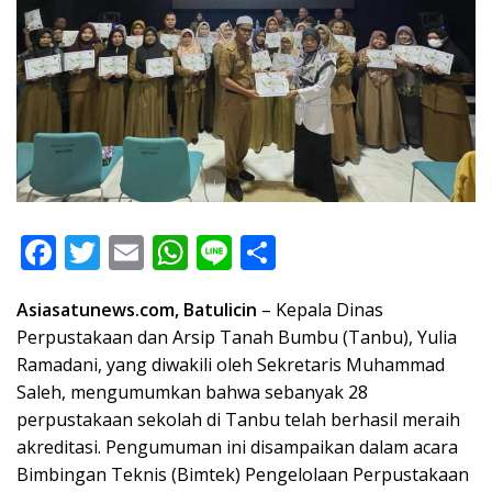
F
T
E
W
Li
S
ac
w
m
h
n
h
Asiasatunews.com, Batulicin
– Kepala Dinas
e
itt
ai
at
e
ar
Perpustakaan dan Arsip Tanah Bumbu (Tanbu), Yulia
b
er
l
s
e
Ramadani, yang diwakili oleh Sekretaris Muhammad
o
A
Saleh, mengumumkan bahwa sebanyak 28
o
p
perpustakaan sekolah di Tanbu telah berhasil meraih
akreditasi. Pengumuman ini disampaikan dalam acara
k
p
Bimbingan Teknis (Bimtek) Pengelolaan Perpustakaan