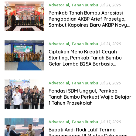
Advetorial
,
Tanah Bumbu
Juli 21, 2026
Pemkab Tanah Bumbu Apresiasi
Pengabdian AKBP Arief Prasetya,
Sambut Kapolres Baru AKBP Novy
Adi Wibowo
Advetorial
,
Tanah Bumbu
Juli 21, 2026
Ciptakan Menu Kreatif Cegah
Stunting, Pemkab Tanah Bumbu
Gelar Lomba B2SA Berbasis
Pangan Lokal 2026
Advetorial
,
Tanah Bumbu
Juli 21, 2026
Fondasi SDM Unggul, Pemkab
Tanah Bumbu Perkuat Wajib Belajar
1 Tahun Prasekolah
Advetorial
,
Tanah Bumbu
Juli 17, 2026
Bupati Andi Rudi Latif Terima
Penghargaan ULM atas Dukungan