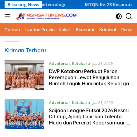
Langsung
Hidrometeorologi
Breaking News
MTQN Ke-23 Kecamatan Simpang Empa
ke
konten
Daerah
Liputan Provinsi Kalsel
Ekonomi
Kriminal
Pendid
Asia
Kiriman Terbaru
Satu
News
Advetorial
,
Kotabaru
Juli 21, 2026
DWP Kotabaru Perkuat Peran
Perempuan Lewat Penyuluhan
Rumah Layak Huni untuk Keluarga
Sehat dan Sejahtera
Advetorial
,
Kotabaru
Juli 21, 2026
Saijaan League Futsal 2026 Resmi
Ditutup, Ajang Lahirkan Talenta
Muda dan Pererat Kebersamaan di
Kotabaru